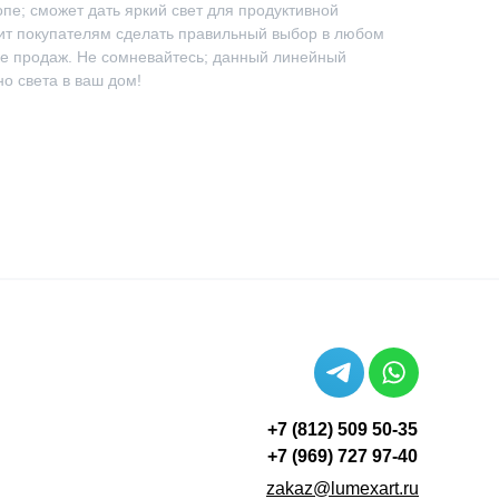
е; сможет дать яркий свет для продуктивной
лит покупателям сделать правильный выбор в любом
е продаж. Не сомневайтесь; данный линейный
но света в ваш дом!
+7 (812) 509 50-35
+7 (969) 727 97-40
zakaz@lumexart.ru