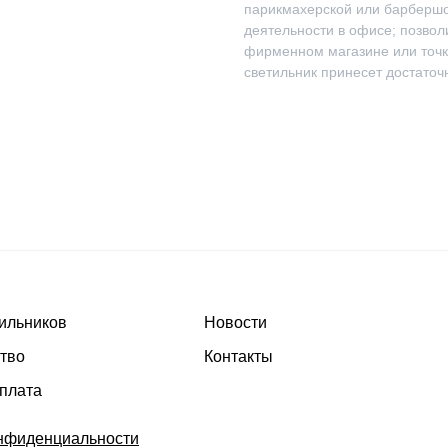
парикмахерской или барбершоп
деятельности в офисе; позво
фирменном магазине или точк
светильник принесет достаточ
тильников
Новости
тво
Контакты
оплата
нфиденциальности