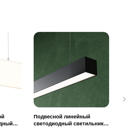
ой
Подвесной линейный
По
одный
светодиодный светильник
све