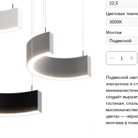
Цветовая темп
Монтаж
Подвесной свет
элегантное и с
минималистичн
создаёт вырази
гостиная, спал
высококачестве
цветах — чёрно
монтажа в поме