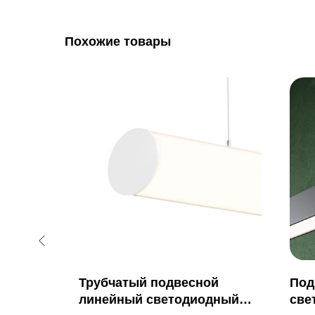
Похожие товары
й
Трубчатый подвесной
Под
ильник
линейный светодиодный
све