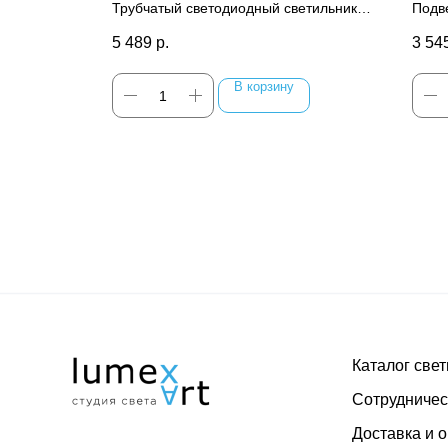
светильник OPAL 18Вт
75х
льник
Трубчатый светодиодный светильник
Подв
D90x500 мм
терьер
отлично подчеркнет ваш интерьер
отли
5 489
р.
3 54
В корзину
Каталог све
Сотрудничес
Доставка и 