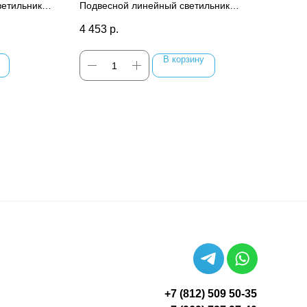
8Вт
50х70 L= 500
35х
ветильник
Подвесной линейный светильник
Подв
терьер
отлично подчеркнет ваш интерьер
отли
4 453
р.
3 18
В корзину
+7 (812) 509 50-35